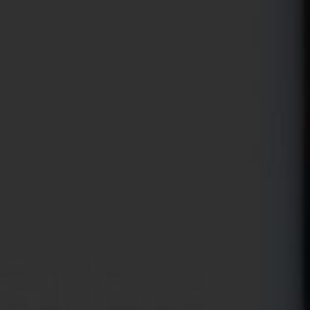
Espace vignerons
Espace professionnel
FR
RDV dans nos boutiques : Visites de Cave Gratuites
Contactez-nous
CONTACTEZ-
NOUS
INFORMATIONS

Rhonea.fr