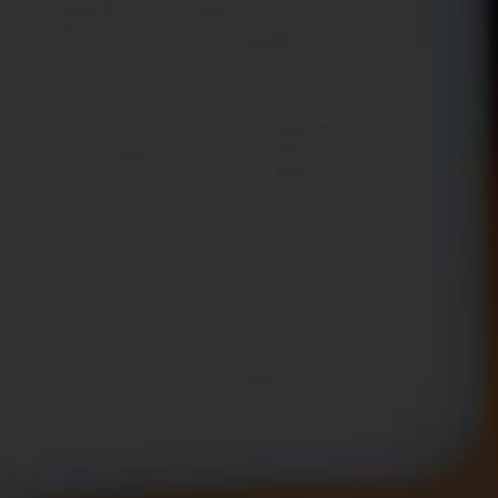
228 route de Carpentras
84190 Beaumes-De-Venise
France

Appelez-nous :
+33 4 90 12 41 00

Envoyez-nous un e-mail :
boutique@rhonea.fr
Avant de nous écrire, pourquoi ne pas jeter un œil à notre
FAQ
? Vous y trouverez sans doute votre réponse ! Sinon, le
formulaire ci-dessous est là pour ça
SUJET