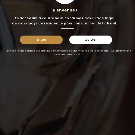
Bienvenue !
En accédant à ce site vous confirmez avoir l'âge légal
de votre pays de résidence pour consommer de l'alcool.
JE M'INSCRIS
Entrer
Quitter
J'accepte
les conditions générales
et la politique de
Rhonéa s'engage chaque jour pour une consommation de vins modérée et responsable. Plus d'informations
confidentialité
sur le site
vin et société