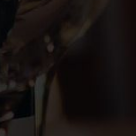
Paiement
Transporteurs
SAV du
sécurisé
de confiance
Lundi au Vendredi
LIENS UTILES
FAQ
CGV