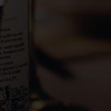
Mentions Légales
Livraison
Nous rejoindre
Politique de confidentialité
Cookies
NOUS CONTACTER
Rhonéa
228 Route de Carpentras
84190 Beaumes de Venise
+33 (0)4 90 12 41 00
contact@rhonea.fr