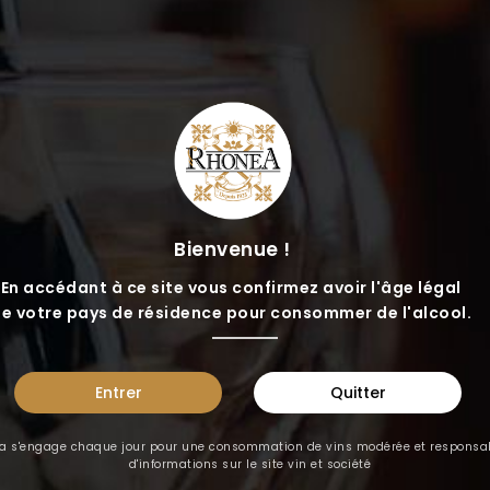
NEWSLET
Bienvenue !
Ne perdez rien de nos actus 
En accédant à ce site vous confirmez avoir l'âge légal
notre newsletter.
e votre pays de résidence pour consommer de l'alcool.
Entrer
Quitter
J'accepte
les conditions gé
a s'engage chaque jour pour une consommation de vins modérée et responsab
d'informations sur le site
vin et société