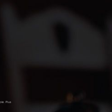
TER
! Pour cela il vous suffit de vous inscrire à
JE
M'INSCRIS
nérales
et la politique de confidentialité
le. Plus