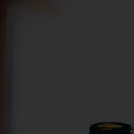
Espace vignerons
Espace professionnel
Du 1
NOUS DÉCOUVRIR
NOS V
MON
PANIER
Il n'y a plus d'articles dans votre panier