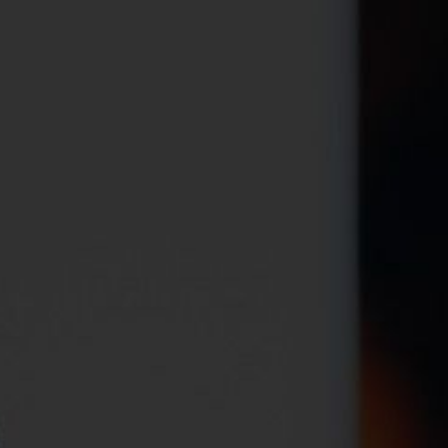
er Juillet au 21 Août Profitez de Visites de Cave Grat
INS
NOS BOUTIQUES
NOS EXPÉRIENCES
NO