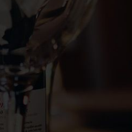
ment
Transporteurs
SAV
risé
de confiance
Lundi au
S
NOUS CONTACTER
SUIVEZ-NO
Rhonéa