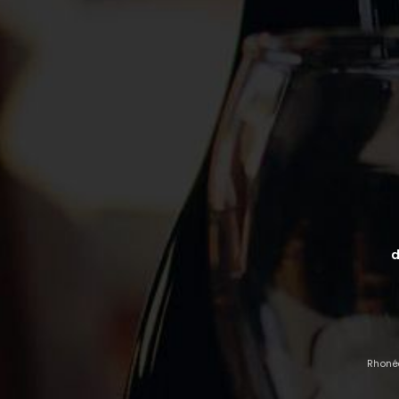
d
Rhoné