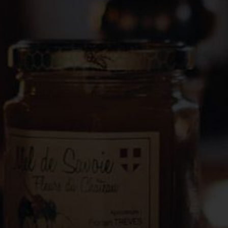
 du
 Vendredi
US