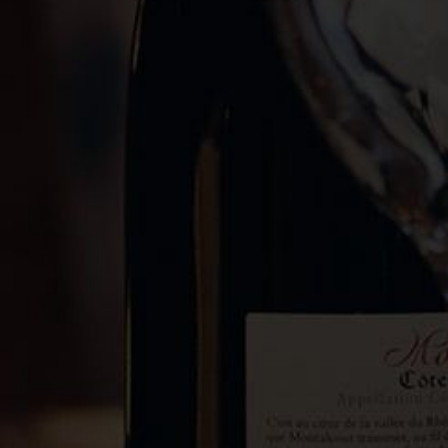
Paie
sécu
LIENS UTILE