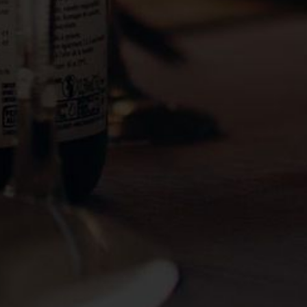
228 Route de Carpentras
84190 Beaumes de Venise
+33 (0)4 90 12 41 00
contact@rhonea.fr
es
fidentialité
s d'alcool est dangereux pour la santé. A consommer avec modé