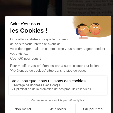
FAQ
CGV
Mentions Légal
Livraison
Nous rejoindre
Politique de con
Cookies
L'abu