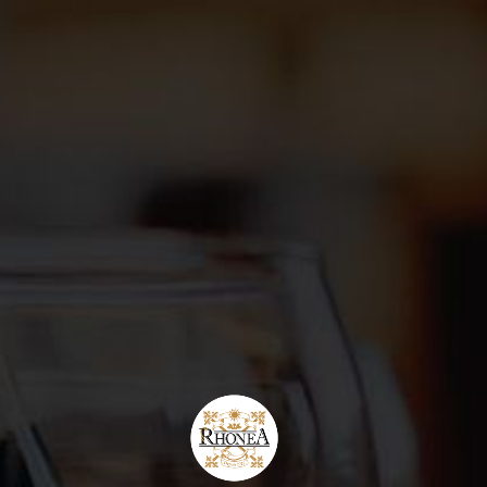
JE M'INSCRIS
J'accepte
les conditions générales
et la politique de
confidentialité
Paiement
Transporteurs
SAV du