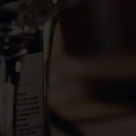
Livraison
Nous rejoindre
Politique de confidentialité
Cookies
NOUS CONTACTER
Rhonéa
228 Route de Carpentras
84190 Beaumes de Venise
+33 (0)4 90 12 41 00
contact@rhonea.fr