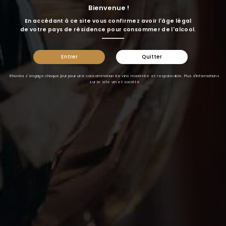
sécurisé
de confiance
Lundi au Vendredi
Bienvenue !
En accédant à ce site vous confirmez avoir l'âge légal
de votre pays de résidence pour consommer de l'alcool.
Entrer
Quitter
Rhonéa s'engage chaque jour pour une consommation de vins modérée et responsable. Plus d'informations
sur le site
vin et société
LIENS UTILES
FAQ
CGV
Mentions Légales