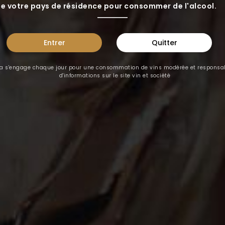
e votre pays de résidence pour consommer de l'alcool.
Entrer
Quitter
a s'engage chaque jour pour une consommation de vins modérée et responsab
d'informations sur le site
vin et société
ascorbique
étatartrique
100 ml
293 kJ
70 kcal